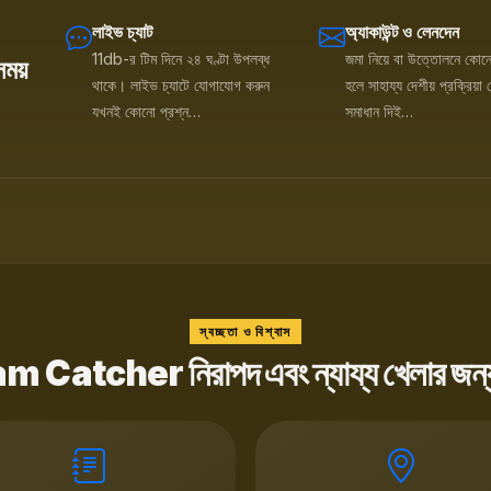
লাইভ চ্যাট
অ্যাকাউন্ট ও লেনদেন
11db-র টিম দিনে ২৪ ঘণ্টা উপলব্ধ
জমা নিয়ে বা উত্তোলনে কোন
ময়
থাকে। লাইভ চ্যাটে যোগাযোগ করুন
হলে সাহায্য দেশীয় প্রক্রিয়
যখনই কোনো প্রশ্ন…
সমাধান দিই…
স্বচ্ছতা ও বিশ্বাস
Catcher নিরাপদ এবং ন্যায্য খেলার জন্য 