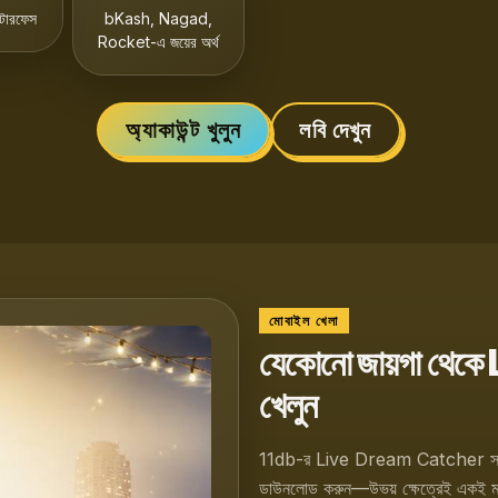
্টারফেস
bKash, Nagad,
Rocket-এ জয়ের অর্থ
অ্যাকাউন্ট খুলুন
লবি দেখুন
মোবাইল খেলা
যেকোনো জায়গা থ
খেলুন
11db-র Live Dream Catcher সম্পূর্
ডাউনলোড করুন—উভয় ক্ষেত্রেই একই মসৃ