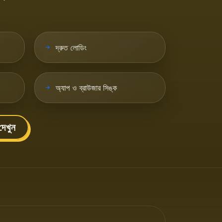
দ্রুত লোডিং
অ্যাপ ও ব্রাউজার সিঙ্ক
দেখুন