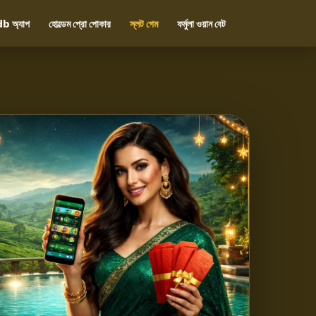
b অ্যাপ
হোল্ডেম প্রো পোকার
স্লট গেম
ফর্মুলা ওয়ান বেট