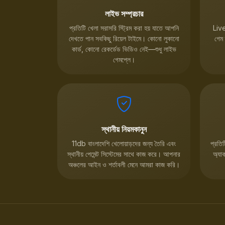
লাইভ সম্প্রচার
প্রতিটি খেলা সরাসরি স্ট্রিম করা হয় যাতে আপনি
Liv
দেখতে পান সবকিছু রিয়েল টাইমে। কোনো লুকানো
গেম 
কার্ড, কোনো রেকর্ডেড ভিডিও নেই—শুধু লাইভ
গেমপ্লে।
স্থানীয় নিয়মকানুন
11db বাংলাদেশি খেলোয়াড়দের জন্য তৈরি এবং
প্রতি
স্থানীয় পেমেন্ট সিস্টেমের সাথে কাজ করে। আপনার
অ্যা
অঞ্চলের আইন ও শর্তাবলী মেনে আমরা কাজ করি।