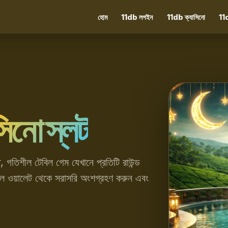
হোম
11db লগইন
11db ক্যাসিনো
11d
িনো স্লট
শীল টেবিল গেম যেখানে প্রতিটি রাউন্ড
ইল ওয়ালেট থেকে সরাসরি অংশগ্রহণ করুন এবং